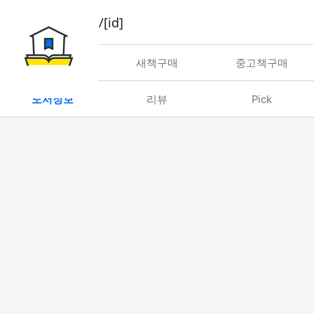
book/rent/[id]
대여
새책구매
중고책구매
도서정보
리뷰
Pick