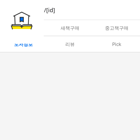
book/rent/[id]
대여
새책구매
중고책구매
도서정보
리뷰
Pick