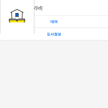
book/rent/[id]
대여
도서정보