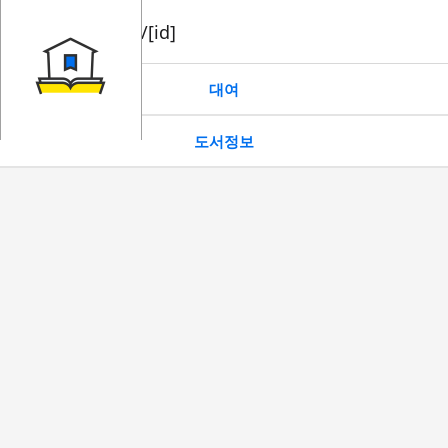
book/rent/[id]
대여
도서정보