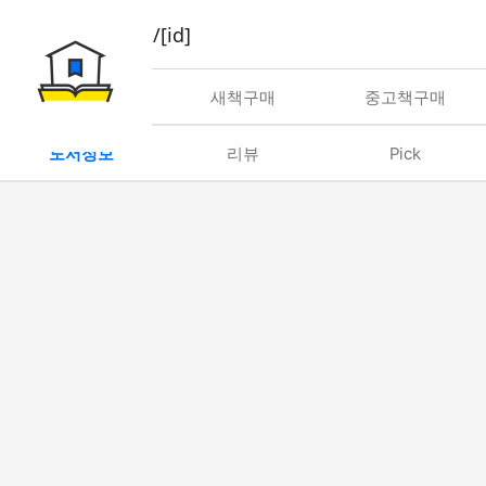
book/rent/[id]
대여
새책구매
중고책구매
도서정보
리뷰
Pick