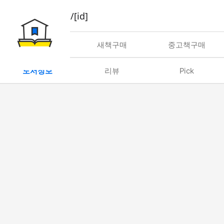
book/rent/[id]
대여
새책구매
중고책구매
도서정보
리뷰
Pick