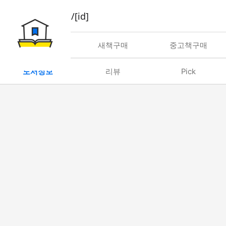
book/rent/[id]
대여
새책구매
중고책구매
도서정보
리뷰
Pick