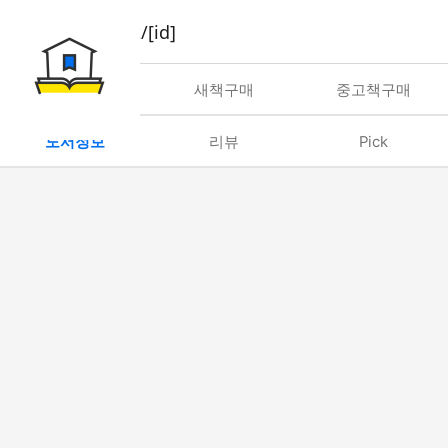
book/rent/[id]
대여
새책구매
중고책구매
도서정보
리뷰
Pick