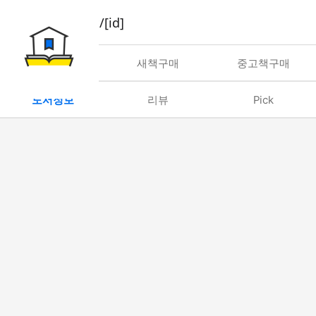
book/rent/[id]
대여
새책구매
중고책구매
도서정보
리뷰
Pick