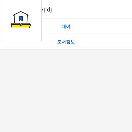
book/rent/[id]
대여
도서정보