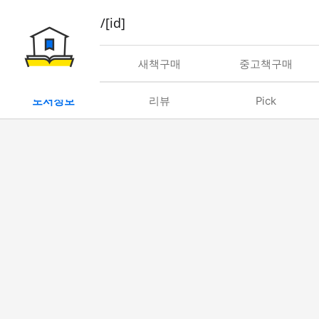
book/rent/[id]
대여
새책구매
중고책구매
도서정보
리뷰
Pick