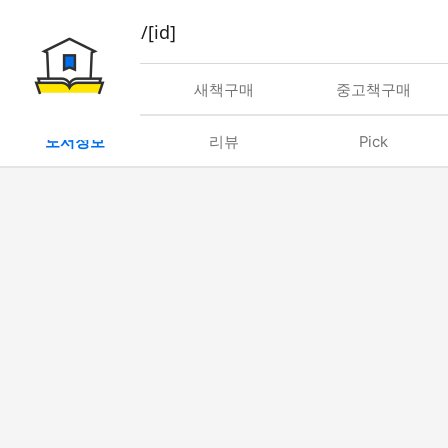
book/rent/[id]
대여
새책구매
중고책구매
도서정보
리뷰
Pick