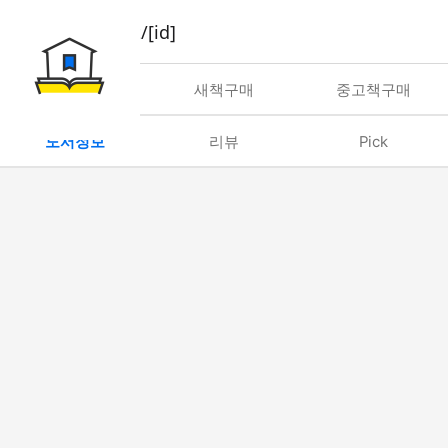
book/rent/[id]
대여
새책구매
중고책구매
도서정보
리뷰
Pick