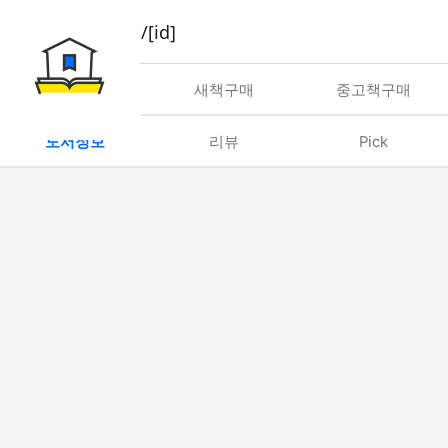
book/rent/[id]
대여
새책구매
중고책구매
도서정보
리뷰
Pick