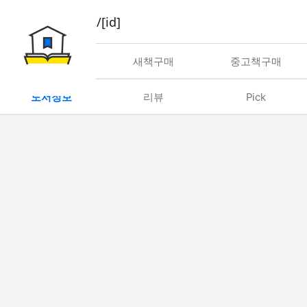
book/rent/[id]
대여
새책구매
중고책구매
도서정보
리뷰
Pick