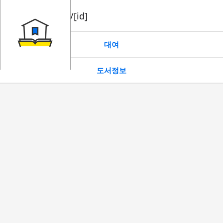
book/rent/[id]
대여
도서정보