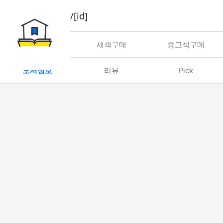
book/rent/[id]
대여
새책구매
중고책구매
도서정보
리뷰
Pick