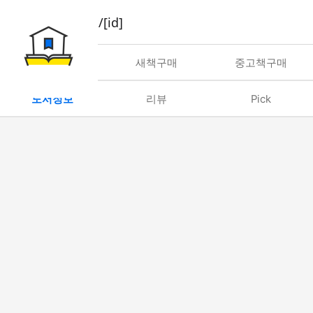
book/rent/[id]
대여
새책구매
중고책구매
도서정보
리뷰
Pick