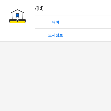
book/rent/[id]
대여
도서정보