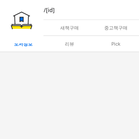
book/rent/[id]
대여
새책구매
중고책구매
도서정보
리뷰
Pick