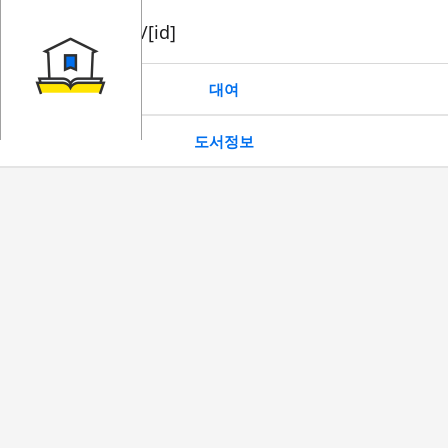
book/rent/[id]
대여
도서정보