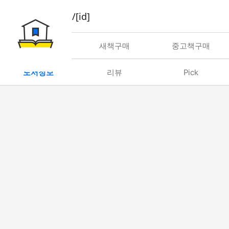
book/rent/[id]
대여
새책구매
중고책구매
도서정보
리뷰
Pick