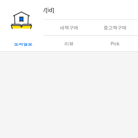
book/rent/[id]
대여
새책구매
중고책구매
도서정보
리뷰
Pick