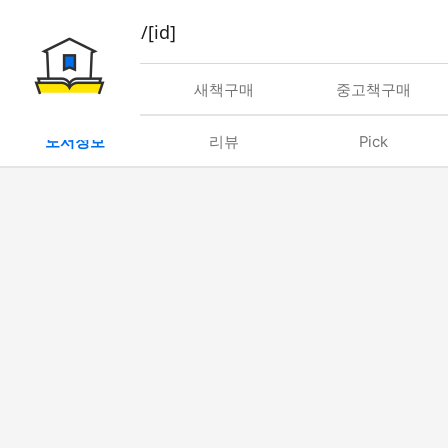
book/rent/[id]
대여
새책구매
중고책구매
도서정보
리뷰
Pick