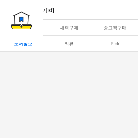
book/rent/[id]
대여
새책구매
중고책구매
도서정보
리뷰
Pick