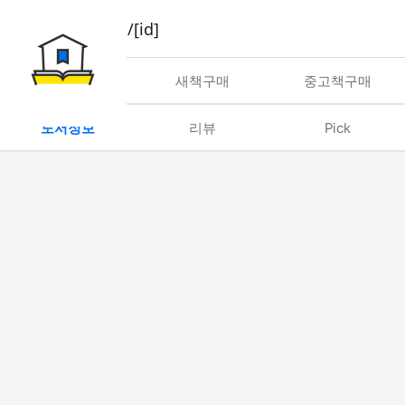
book/rent/[id]
대여
새책구매
중고책구매
도서정보
리뷰
Pick