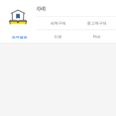
book/rent/[id]
대여
새책구매
중고책구매
도서정보
리뷰
Pick