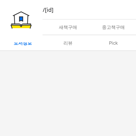
book/rent/[id]
대여
새책구매
중고책구매
도서정보
리뷰
Pick