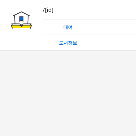
book/rent/[id]
대여
도서정보