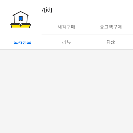
book/rent/[id]
대여
새책구매
중고책구매
도서정보
리뷰
Pick