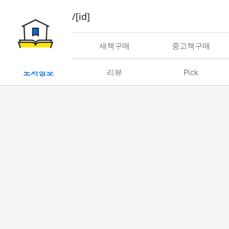
book/rent/[id]
대여
새책구매
중고책구매
도서정보
리뷰
Pick