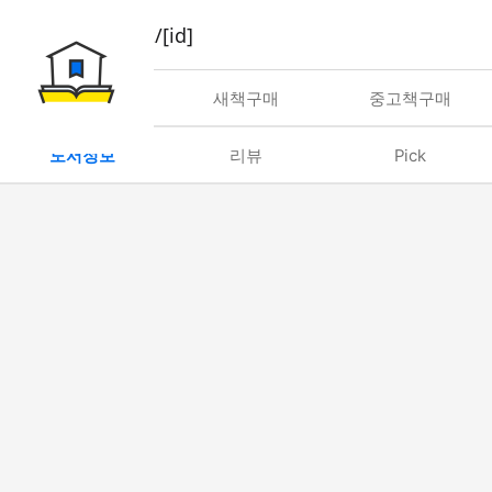
book/rent/[id]
대여
새책구매
중고책구매
도서정보
리뷰
Pick