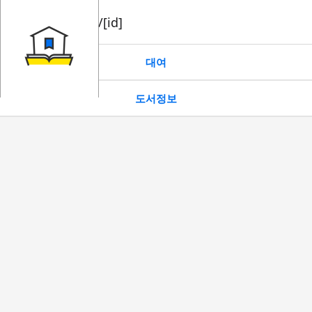
book/rent/[id]
대여
도서정보