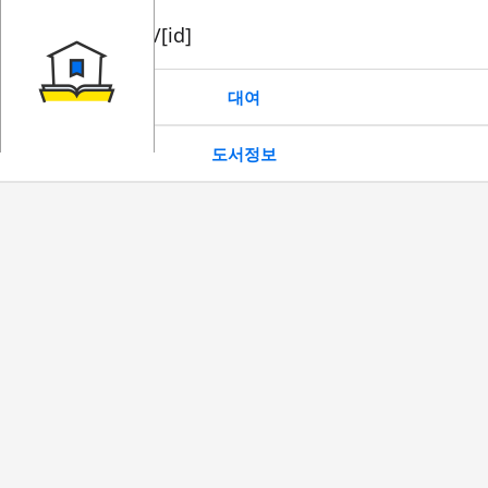
book/rent/[id]
대여
도서정보