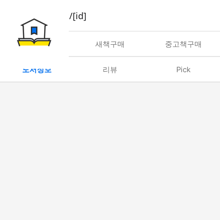
book/rent/[id]
대여
새책구매
중고책구매
도서정보
리뷰
Pick