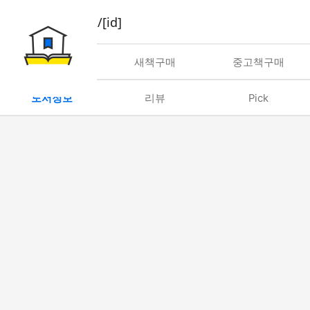
book/rent/[id]
대여
새책구매
중고책구매
도서정보
리뷰
Pick