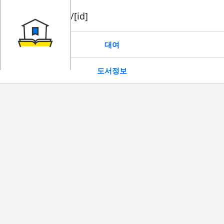
book/rent/[id]
대여
도서정보