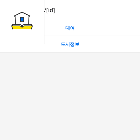
book/rent/[id]
대여
도서정보