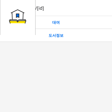
book/rent/[id]
대여
도서정보