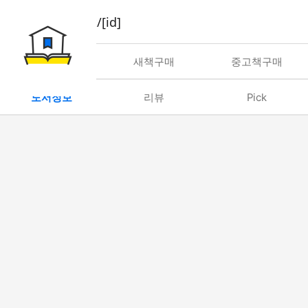
book/rent/[id]
대여
새책구매
중고책구매
도서정보
리뷰
Pick