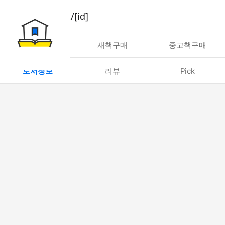
book/rent/[id]
대여
새책구매
중고책구매
도서정보
리뷰
Pick