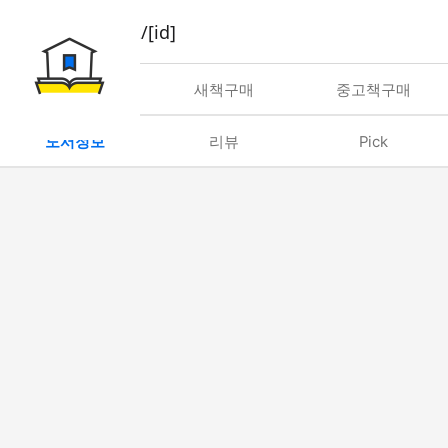
book/rent/[id]
대여
새책구매
중고책구매
도서정보
리뷰
Pick