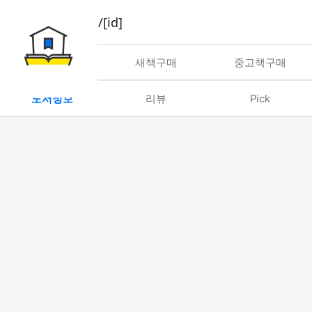
book/rent/[id]
대여
새책구매
중고책구매
도서정보
리뷰
Pick