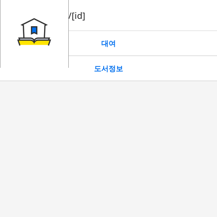
book/rent/[id]
대여
도서정보