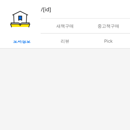
book/rent/[id]
대여
새책구매
중고책구매
도서정보
리뷰
Pick