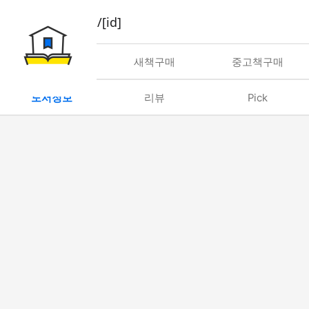
book/rent/[id]
대여
새책구매
중고책구매
도서정보
리뷰
Pick