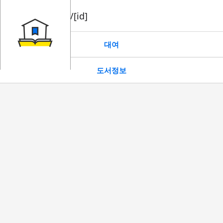
book/rent/[id]
대여
도서정보