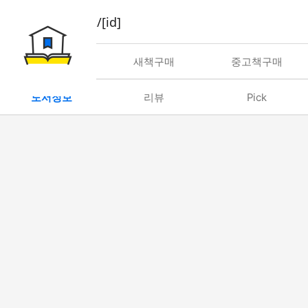
book/rent/[id]
대여
새책구매
중고책구매
도서정보
리뷰
Pick