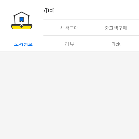
book/rent/[id]
대여
새책구매
중고책구매
도서정보
리뷰
Pick