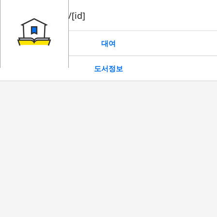
book/rent/[id]
대여
도서정보